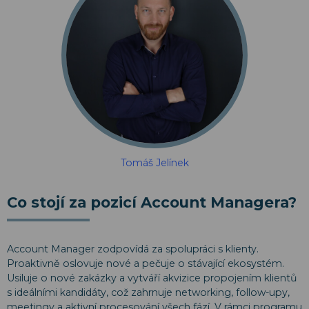
Tomáš Jelínek
Co stojí za pozicí Account Managera?
Account Manager zodpovídá za spolupráci s klienty.
Proaktivně oslovuje nové a pečuje o stávající ekosystém.
Usiluje o nové zakázky a vytváří akvizice propojením klientů
s ideálními kandidáty, což zahrnuje networking, follow-upy,
meetingy a aktivní procesování všech fází. V rámci programu