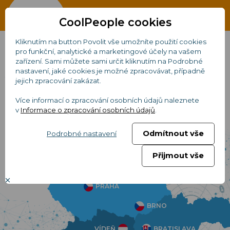
CoolPeople cookies
Kliknutím na button Povolit vše umožníte použití cookies
pro funkční, analytické a marketingové účely na vašem
zařízení. Sami můžete sami určit kliknutím na Podrobné
Aktuálně volné pozice
nastavení, jaké cookies je možné zpracovávat, případně
jejich zpracování zakázat.
Více informací o zpracování osobních údajů naleznete
Vyberte si jednu z našich poboček
v
Informace o zpracování osobních údajů
.
Odmítnout vše
Podrobné nastavení
Přijmout vše
PRAHA
BRNO
VÍDEŇ
BRATISLAVA