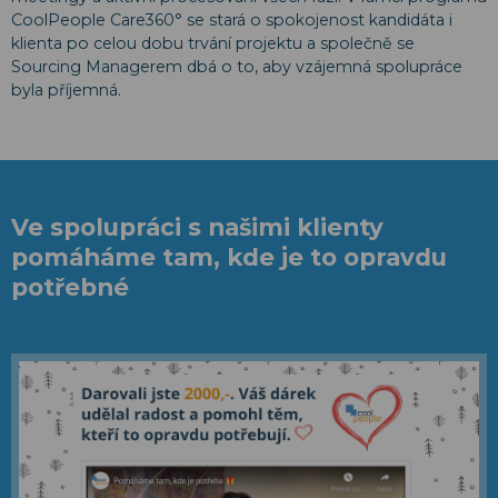
CoolPeople Care360° se stará o spokojenost kandidáta i
klienta po celou dobu trvání projektu a společně se
Sourcing Managerem dbá o to, aby vzájemná spolupráce
byla příjemná.
Ve spolupráci s našimi klienty
pomáháme tam, kde je to opravdu
potřebné