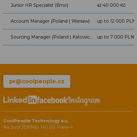
Junior HR Specialist (Brno)
až 40 000 Kč
Account Manager (Poland | Warsaw)
up to 12 000 PLN
Sourcing Manager (Poland | Katowice)
up to 7 000 PLN
pr@coolpeople.cz
CoolPeople Technology a.s.
Na Strži 2097/63, 140 00 Praha 4