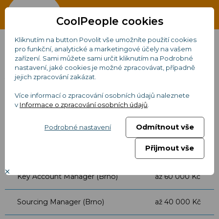
CoolPeople cookies
Kliknutím na button Povolit vše umožníte použití cookies
pro funkční, analytické a marketingové účely na vašem
zařízení. Sami můžete sami určit kliknutím na Podrobné
nastavení, jaké cookies je možné zpracovávat, případně
Aktuálně volné pozice
jejich zpracování zakázat.
Více informací o zpracování osobních údajů naleznete
v
Informace o zpracování osobních údajů
.
Brno
Odmítnout vše
Podrobné nastavení
Přijmout vše
Pozice
Plat
Key Account Manager (Brno)
až 60 000 Kč
Sourcing Manager (Brno)
až 40 000 Kč